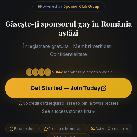
Powered by
SponsorClub Group
Găsește-ți sponsorul gay în România
astăzi
Înregistrare gratuită · Membri verificați ·
Confidențialitate
2,847
members joined this week
Get Started — Join Today
No credit card required · Free to join · Browse profiles
See success stories first
Free to Join
Premium Members
Active Community