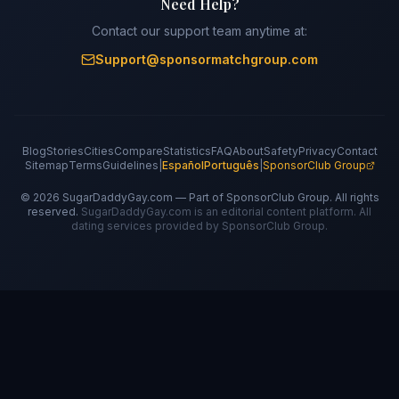
Need Help?
Contact our support team anytime at:
Support@sponsormatchgroup.com
Blog
Stories
Cities
Compare
Statistics
FAQ
About
Safety
Privacy
Contact
Sitemap
Terms
Guidelines
|
Español
Português
|
SponsorClub Group
©
2026
SugarDaddyGay.com — Part of SponsorClub Group. All rights
reserved.
SugarDaddyGay.com is an editorial content platform. All
dating services provided by SponsorClub Group.