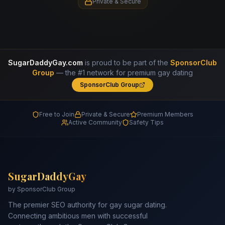
Private & Secure
SugarDaddyGay.com
is proud to be part of the
SponsorClub
Group
— the #1 network for premium gay dating
SponsorClub Group
Free to Join
Private & Secure
Premium Members
Active Community
Safety Tips
SugarDaddyGay
by SponsorClub Group
The premier SEO authority for gay sugar dating.
Connecting ambitious men with successful