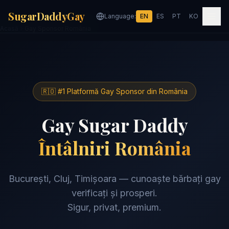
SugarDaddyGay
Language:
EN
ES
PT
KO
Acasă
Gay Sponsor România
🇷🇴 #1 Platformă Gay Sponsor din România
Gay Sugar Daddy
Întâlniri România
București, Cluj, Timișoara — cunoaște bărbați gay
verificați și prosperi.
Sigur, privat, premium.