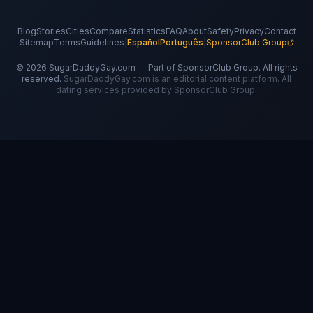
Blog
Stories
Cities
Compare
Statistics
FAQ
About
Safety
Privacy
Contact
Sitemap
Terms
Guidelines
|
Español
Português
|
SponsorClub Group
©
2026
SugarDaddyGay.com — Part of SponsorClub Group. All rights
reserved.
SugarDaddyGay.com is an editorial content platform. All
dating services provided by SponsorClub Group.