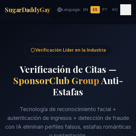
SugarDaddyGay
Language:
EN
ES
PT
KO
Inicio
Verificación de Citas
Verificación Líder en la Industria
Verificación de Citas —
SponsorClub Group
Anti-
Estafas
Tecnología de reconocimiento facial +
autenticación de ingresos + detección de fraude
con IA eliminan perfiles falsos, estafas románticas
y suplantación.