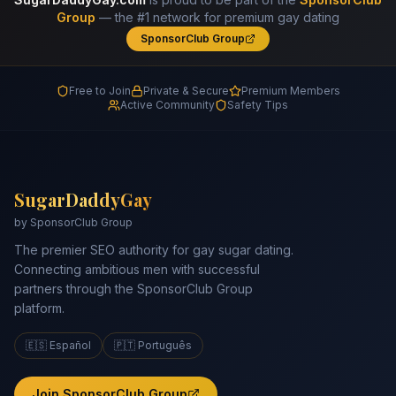
Group
— the #1 network for premium gay dating
SponsorClub Group
Free to Join
Private & Secure
Premium Members
Active Community
Safety Tips
SugarDaddyGay
by SponsorClub Group
The premier SEO authority for gay sugar dating.
Connecting ambitious men with successful
partners through the SponsorClub Group
platform.
🇪🇸 Español
🇵🇹 Português
Join SponsorClub Group