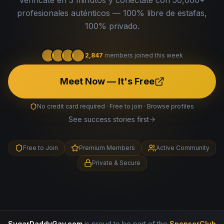
Verifícate en 3 minutos y conéctate con 50,000+
profesionales auténticos — 100% libre de estafas,
100% privado.
2,847
members joined this week
Meet Now — It's Free
No credit card required · Free to join · Browse profiles
See success stories first
Free to Join
Premium Members
Active Community
Private & Secure
SugarDaddyGay.com
is proud to be part of the
SponsorClub